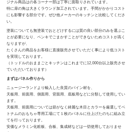
ジナル商品はの各コーナー部は丁寧に面取りされています。
特に扉の角は大きくラウンド加工されています。手間がかかりコスト
にも影響する部分です。ぜひ他メーカーのキッチンと比較してくださ
い。
塗装についても無塗装でおとどけするには質の良い部分のみを選ぶこ
とが必要になり、ペンキでごまかすことができないためコストが高く
なりますが、
たくさんの商品をお客様に直接販売させていただく事により低コスト
を実現しております。
（トッドルのおままごとキッチンはこれまでに12,000台以上販売させ
ていただいております）
まずはパネル作りから
ニュージーランドより輸入した良質のパイン材を、
天板用、前面用、側面用、背面用、底板用などに分類して使用してい
ます。
天板用、前面用については節がなく綺麗な木目とカラーを厳選してベ
トナムのおもちゃ専用工場にて１枚のパネルに仕上げたのちに組み立
てを行っております。
安価なメラミン化粧板、合板、集成材などは一切使用しておりませ