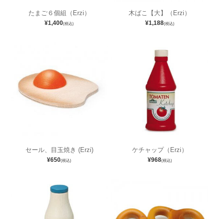
たまご６個組（Erzi）
木ばこ【大】（Erzi）
¥1,400
¥1,188
(税込)
(税込)
セール、目玉焼き (Erzi)
ケチャップ（Erzi）
¥650
¥968
(税込)
(税込)