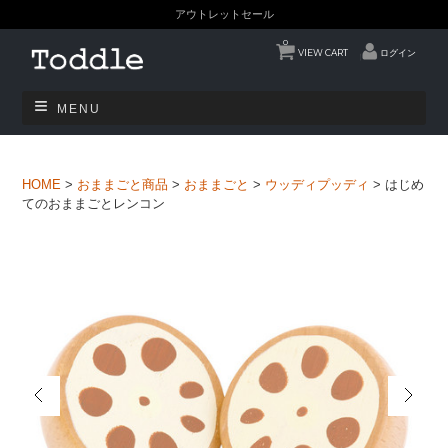
アウトレットセール
0
VIEW CART
ログイン
MENU
HOME
>
おままごと商品
>
おままごと
>
ウッディプッディ
>
はじめ
てのおままごとレンコン