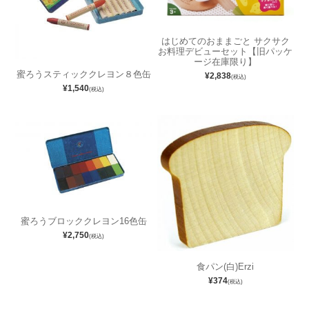
はじめてのおままごと サクサク
お料理デビューセット【旧パッケ
ージ在庫限り】
蜜ろうスティッククレヨン８色缶
¥2,838
(税込)
¥1,540
(税込)
蜜ろうブロッククレヨン16色缶
¥2,750
(税込)
食パン(白)Erzi
¥374
(税込)