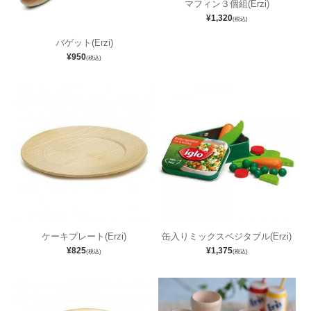
マフィン３個組(Erzi)
¥1,320
(税込)
バゲット(Erzi)
¥950
(税込)
ケーキプレート(Erzi)
缶入りミックスベジタブル(Erzi)
¥825
¥1,375
(税込)
(税込)