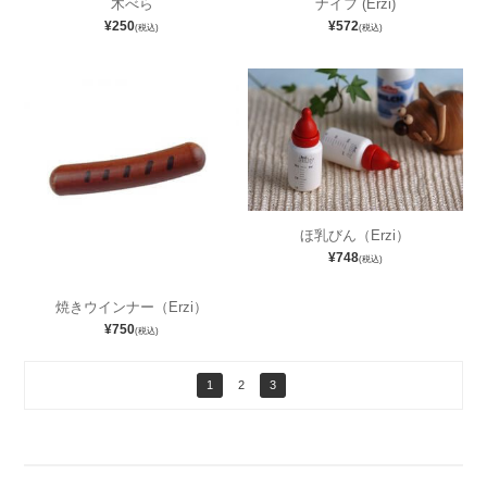
木べら
ナイフ (Erzi)
¥250
¥572
(税込)
(税込)
ほ乳びん（Erzi）
¥748
(税込)
焼きウインナー（Erzi）
¥750
(税込)
1
2
3